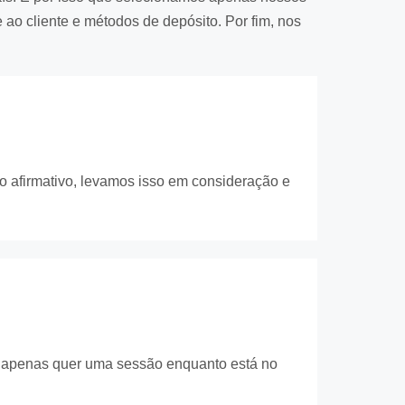
 ao cliente e métodos de depósito. Por fim, nos
o afirmativo, levamos isso em consideração e
u apenas quer uma sessão enquanto está no