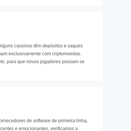
 Alguns cassinos têm depósitos e saques
alham exclusivamente com criptomoedas.
nto, para que novos jogadores possam se
fornecedores de software de primeira linha,
ecentes e emocionantes, verificamos a