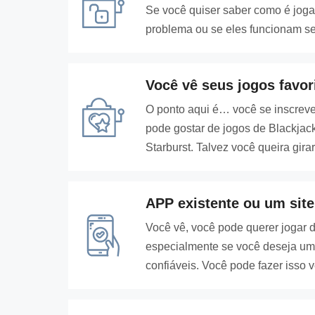
Se você quiser saber como é joga
problema ou se eles funcionam se
Você vê seus jogos favor
O ponto aqui é… você se inscreve 
pode gostar de jogos de Blackjack
Starburst. Talvez você queira girar
APP existente ou um sit
Você vê, você pode querer jogar d
especialmente se você deseja uma 
confiáveis. Você pode fazer isso 