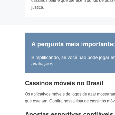
cassinos online que oferecem bônus de boas-
justiça.
A pergunta mais importante:
Simplificando, se você não pode jogar e
avaliações.
Cassinos móveis no Brasil
Os aplicativos móveis de jogos de azar mostrara
que estejam. Confira nossa lista de cassinos móv
Apostas esportivas confiáveis 