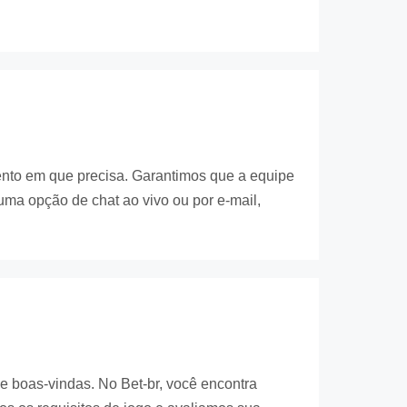
ento em que precisa. Garantimos que a equipe
uma opção de chat ao vivo ou por e-mail,
boas-vindas. No Bet-br, você encontra