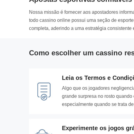
Nossa missão é fornecer aos apostadores informa
todo cassino online possui uma seção de esportes
completa, aderindo a uma estratégia consistente 
Como escolher um cassino resp
Leia os Termos e Condiç
Algo que os jogadores negligenci
grande surpresa no rosto quando o
especialmente quando se trata de
Experimente os jogos grá