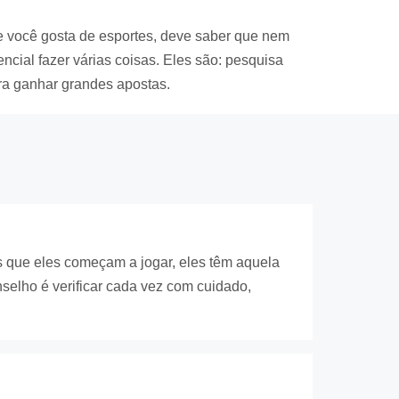
se você gosta de esportes, deve saber que nem
ncial fazer várias coisas. Eles são: pesquisa
ara ganhar grandes apostas.
s que eles começam a jogar, eles têm aquela
selho é verificar cada vez com cuidado,