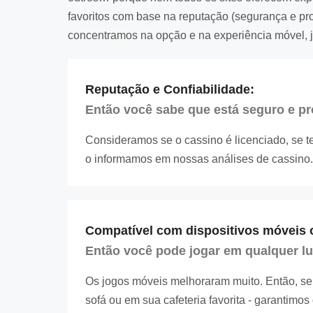
favoritos com base na reputação (segurança e pro
concentramos na opção e na experiência móvel, 
Reputação e Confiabilidade:
Então você sabe que está seguro e pr
Consideramos se o cassino é licenciado, se t
o informamos em nossas análises de cassino.
Compatível com dispositivos móveis 
Então você pode jogar em qualquer l
Os jogos móveis melhoraram muito. Então, se
sofá ou em sua cafeteria favorita - garantimo