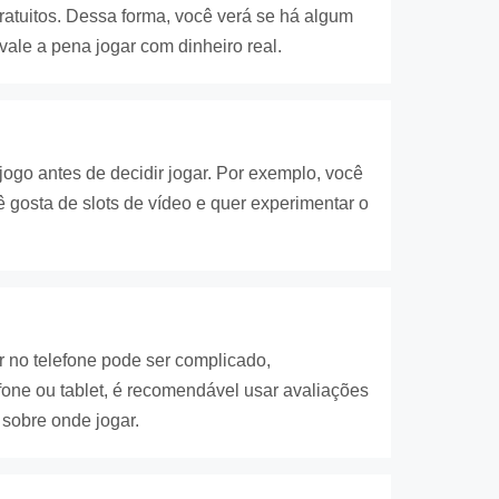
atuitos. Dessa forma, você verá se há algum
ale a pena jogar com dinheiro real.
jogo antes de decidir jogar. Por exemplo, você
 gosta de slots de vídeo e quer experimentar o
r no telefone pode ser complicado,
fone ou tablet, é recomendável usar avaliações
 sobre onde jogar.