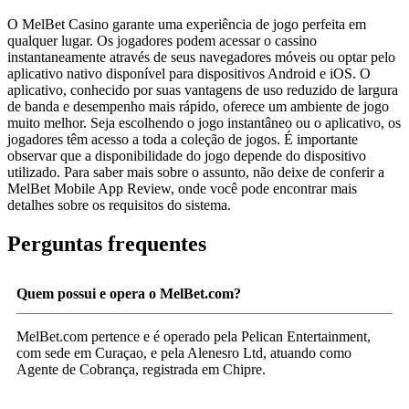
O MelBet Casino garante uma experiência de jogo perfeita em
qualquer lugar. Os jogadores podem acessar o cassino
instantaneamente através de seus navegadores móveis ou optar pelo
aplicativo nativo disponível para dispositivos Android e iOS. O
aplicativo, conhecido por suas vantagens de uso reduzido de largura
de banda e desempenho mais rápido, oferece um ambiente de jogo
muito melhor. Seja escolhendo o jogo instantâneo ou o aplicativo, os
jogadores têm acesso a toda a coleção de jogos. É importante
observar que a disponibilidade do jogo depende do dispositivo
utilizado. Para saber mais sobre o assunto, não deixe de conferir a
MelBet Mobile App Review, onde você pode encontrar mais
detalhes sobre os requisitos do sistema.
Perguntas frequentes
Quem possui e opera o MelBet.com?
MelBet.com pertence e é operado pela Pelican Entertainment,
com sede em Curaçao, e pela Alenesro Ltd, atuando como
Agente de Cobrança, registrada em Chipre.