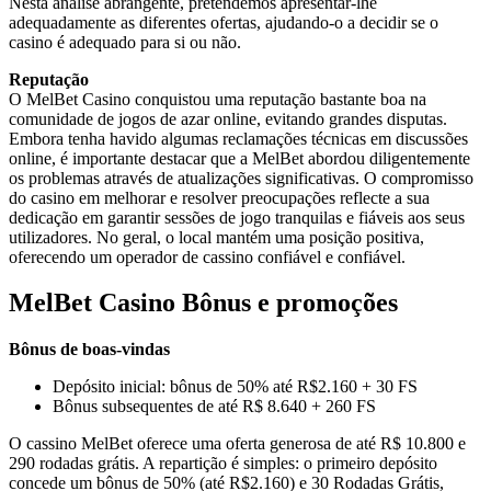
Nesta análise abrangente, pretendemos apresentar-lhe
adequadamente as diferentes ofertas, ajudando-o a decidir se o
casino é adequado para si ou não.
Reputação
O MelBet Casino conquistou uma reputação bastante boa na
comunidade de jogos de azar online, evitando grandes disputas.
Embora tenha havido algumas reclamações técnicas em discussões
online, é importante destacar que a MelBet abordou diligentemente
os problemas através de atualizações significativas. O compromisso
do casino em melhorar e resolver preocupações reflecte a sua
dedicação em garantir sessões de jogo tranquilas e fiáveis aos seus
utilizadores. No geral, o local mantém uma posição positiva,
oferecendo um operador de cassino confiável e confiável.
MelBet Casino Bônus e promoções
Bônus de boas-vindas
Depósito inicial: bônus de 50% até R$2.160 + 30 FS
Bônus subsequentes de até R$ 8.640 + 260 FS
O cassino MelBet oferece uma oferta generosa de até R$ 10.800 e
290 rodadas grátis. A repartição é simples: o primeiro depósito
concede um bônus de 50% (até R$2.160) e 30 Rodadas Grátis,