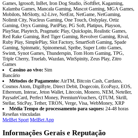
Games, Igrosoft, InBet, Iron Dog Studio, iSoftBet, Kagaming,
Kalamba Games, Mancala Gaming, Mascot Gaming, MGA Games,
Mobilots, MrSlotty, n2-Live, NetEnt, NetGame, NetGaming,
Nolimit City, Nucleus Gaming, One Touch, Onlyplay, Ortiz
Gaming, Oryx Gaming, PariPlay, PG Soft, Platipus, Playson,
PlayStar, Playtech, Pragmatic Play, Quickspin, Realistic Games,
Red Rake Gaming, Red Tiger Gaming, Revolver Gaming, Rival,
Ruby Play, SimplePlay, Slot Factory, SmartSoft Gaming, Spade
Gaming, Spinmatic, Spinomenal, Spribe, Super Lotto Games,
Swintt, Synot Games, Thunderspin, Tom Horn Gaming, TPG,
Triple Cherry, Truelab, Wazdan, WinSpinity, Zeus Play, Zitro
Games
Cassino ao vivo:
Sim
Bancário
Métodos de Pagamento:
AirTM, Bitcoin Cash, Cardano,
Cosmos Atom, DigiByte, Direct Debit, Dogecoin, EcoPayz, EOS,
Ethereum, Interac, Jeton Wallet, Litecoin, Monero, NEM, Neteller,
PaysafeCard, Perfect Money, PremiumVouchers, QTUM, Skrill,
Stellar, SticPay, Tether, TRON, Verge, Visa, WebMoney, XRP
Média Tempo de processamento para saques:
24-48 horas
Reseñas vinculadas
MelBet Sport
MelBet App
Informações Gerais e Reputação