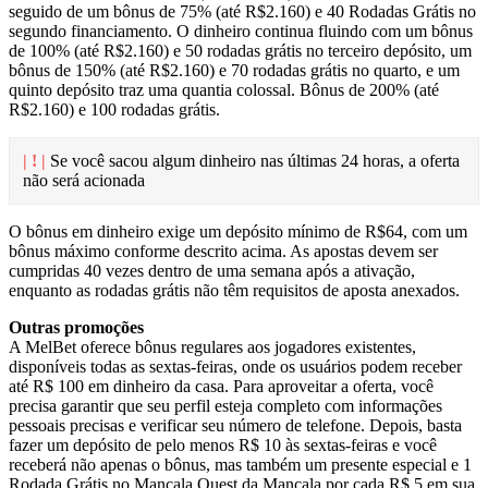
seguido de um bônus de 75% (até R$2.160) e 40 Rodadas Grátis no
segundo financiamento. O dinheiro continua fluindo com um bônus
de 100% (até R$2.160) e 50 rodadas grátis no terceiro depósito, um
bônus de 150% (até R$2.160) e 70 rodadas grátis no quarto, e um
quinto depósito traz uma quantia colossal. Bônus de 200% (até
R$2.160) e 100 rodadas grátis.
| ! |
Se você sacou algum dinheiro nas últimas 24 horas, a oferta
não será acionada
O bônus em dinheiro exige um depósito mínimo de R$64, com um
bônus máximo conforme descrito acima. As apostas devem ser
cumpridas 40 vezes dentro de uma semana após a ativação,
enquanto as rodadas grátis não têm requisitos de aposta anexados.
Outras promoções
A MelBet oferece bônus regulares aos jogadores existentes,
disponíveis todas as sextas-feiras, onde os usuários podem receber
até R$ 100 em dinheiro da casa. Para aproveitar a oferta, você
precisa garantir que seu perfil esteja completo com informações
pessoais precisas e verificar seu número de telefone. Depois, basta
fazer um depósito de pelo menos R$ 10 às sextas-feiras e você
receberá não apenas o bônus, mas também um presente especial e 1
Rodada Grátis no Mancala Quest da Mancala por cada R$ 5 em sua