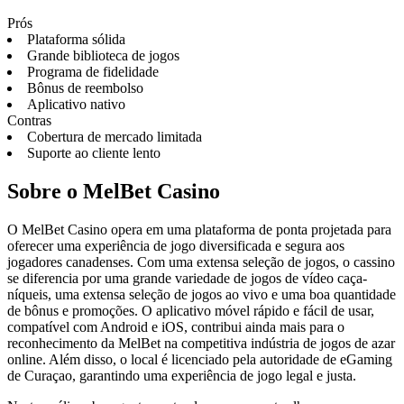
Prós
Plataforma sólida
Grande biblioteca de jogos
Programa de fidelidade
Bônus de reembolso
Aplicativo nativo
Contras
Cobertura de mercado limitada
Suporte ao cliente lento
Sobre o MelBet Casino
O MelBet Casino opera em uma plataforma de ponta projetada para
oferecer uma experiência de jogo diversificada e segura aos
jogadores canadenses. Com uma extensa seleção de jogos, o cassino
se diferencia por uma grande variedade de jogos de vídeo caça-
níqueis, uma extensa seleção de jogos ao vivo e uma boa quantidade
de bônus e promoções. O aplicativo móvel rápido e fácil de usar,
compatível com Android e iOS, contribui ainda mais para o
reconhecimento da MelBet na competitiva indústria de jogos de azar
online. Além disso, o local é licenciado pela autoridade de eGaming
de Curaçao, garantindo uma experiência de jogo legal e justa.