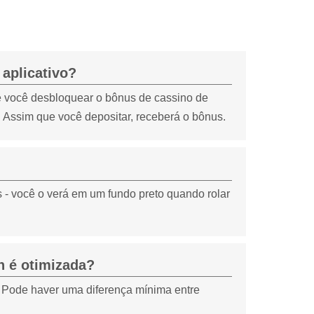
aplicativo?
e você desbloquear o bônus de cassino de
 Assim que você depositar, receberá o bônus.
s - você o verá em um fundo preto quando rolar
n é otimizada?
. Pode haver uma diferença mínima entre