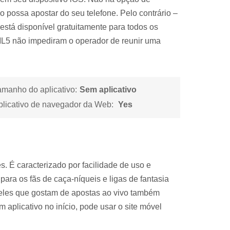
o possa apostar do seu telefone. Pelo contrário –
está disponível gratuitamente para todos os
ML5 não impediram o operador de reunir uma
amanho do aplicativo:
Sem aplicativo
plicativo de navegador da Web:
Yes
. É caracterizado por facilidade de uso e
ara os fãs de caça-níqueis e ligas de fantasia
les que gostam de apostas ao vivo também
m aplicativo no início, pode usar o site móvel