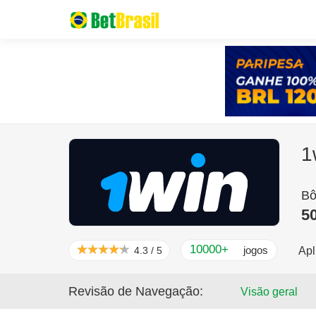
1
Bô
5
10000+
jogos
4.3 / 5
Apl
Revisão de Navegação:
Visão geral